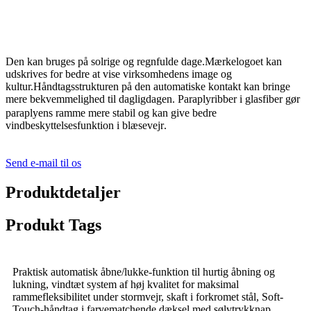
Den kan bruges på solrige og regnfulde dage.Mærkelogoet kan
udskrives for bedre at vise virksomhedens image og
kultur.Håndtagsstrukturen på den automatiske kontakt kan bringe
mere bekvemmelighed til dagligdagen
Paraplyribber i glasfiber gør
.
paraplyens ramme mere stabil og kan give bedre
vindbeskyttelsesfunktion i blæsevejr
.
Send e-mail til os
Produktdetaljer
Produkt Tags
Praktisk automatisk åbne/lukke-funktion til hurtig åbning og
lukning, vindtæt system af høj kvalitet for maksimal
rammefleksibilitet under stormvejr, skaft i forkromet stål, Soft-
Touch-håndtag i farvematchende dæksel med sølvtrykknap,