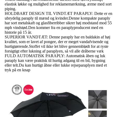
elastisk løkke og mulighed for reklamemærkning, ærme med sort
piping.
HOLDBART DESIGN TIL VINDTÆT PARAPLY: Dette er en
ubrydelig paraply til mænd og kvinder.Denne kompakte paraply
har sort metalskaft og glasfiberribber sikrer høj modstand mod 55
mph vindstød.Den kommer fra en paraplyproducent med en
historie på 15 år.
SUPERIOR VANDTÆT: Denne paraply har en baldakin af høj
kvalitet, som er lavet af pongee, der er meget vandafvisende og
hurtigtørrende.Stoffet vil ikke let blive gennemblødt for at ryste
forsigtigt efter lukning af paraplyen, så vil alle dråberne væk
FULD AUTOMATISK PARAPLY: Automatisk åben og luk
paraply kan være praktisk til hurtig adgang til en bil, bygning
eller telt.Du kan hurtigt åbne eller lukke rejseparaplyen med et
tryk på en knap