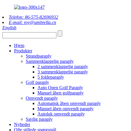
Telefon: 86-575-82696932
E-mail: roy@umbrella.cn
English
Hjem
Produkter
Strandparaply
Sammenklappelig paraply
2 sammenklappelig paraply
3 sammenklappelig paraply
5 foldeparaply
Golf paraply
Auto Open Golf Paraply
Manuel åben golfparaply
Omvendt paraply
Automatisk åben omvendt paraply
Manuel åben omvendt paraply
Autoluk omvendt paraply
Særlig paraply
Nyheder
Ofte stillede spørgsmål