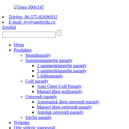
Telefon: 86-575-82696932
E-mail: roy@umbrella.cn
English
Hjem
Produkter
Strandparaply
Sammenklappelig paraply
2 sammenklappelig paraply
3 sammenklappelig paraply
5 foldeparaply
Golf paraply
Auto Open Golf Paraply
Manuel åben golfparaply
Omvendt paraply
Automatisk åben omvendt paraply
Manuel åben omvendt paraply
Autoluk omvendt paraply
Særlig paraply
Nyheder
Ofte stillede spørgsmål