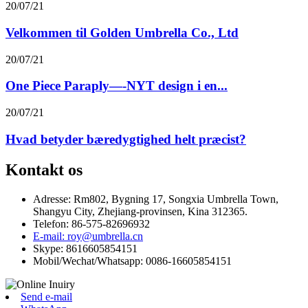
20/07/21
Velkommen til Golden Umbrella Co., Ltd
20/07/21
One Piece Paraply—-NYT design i en...
20/07/21
Hvad betyder bæredygtighed helt præcist?
Kontakt os
Adresse: Rm802, Bygning 17, Songxia Umbrella Town,
Shangyu City, Zhejiang-provinsen, Kina 312365.
Telefon: 86-575-82696932
E-mail: roy@umbrella.cn
Skype: 8616605854151
Mobil/Wechat/Whatsapp: 0086-16605854151
Send e-mail