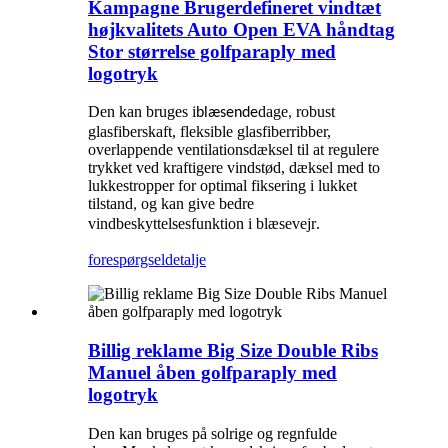
Kampagne Brugerdefineret vindtæt
højkvalitets Auto Open EVA håndtag
Stor størrelse golfparaply med
logotryk
Den kan bruges i
dage
robust
blæsende
,
glasfiberskaft, fleksible glasfiberribber,
overlappende ventilationsdæksel til at regulere
trykket ved kraftigere vindstød, dæksel med to
lukkestropper for optimal fiksering i lukket
tilstand
og kan give bedre
,
vindbeskyttelsesfunktion i blæsevejr
.
forespørgsel
detalje
Billig reklame Big Size Double Ribs
Manuel åben golfparaply med
logotryk
Den kan bruges på solrige og regnfulde