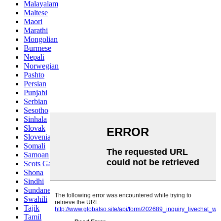
Malayalam
Maltese
Maori
Marathi
Mongolian
Burmese
Nepali
Norwegian
Pashto
Persian
Punjabi
Serbian
Sesotho
Sinhala
Slovak
Slovenian
Somali
Samoan
Scots Gaelic
Shona
Sindhi
Sundanese
Swahili
Tajik
Tamil